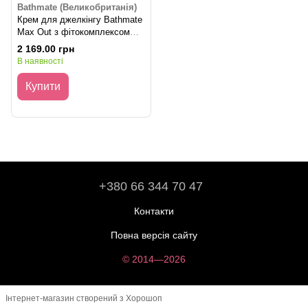
Bathmate (Великобританія)
Крем для джелкінгу Bathmate
Max Out з фітокомплексом
Testostomax (100 мл), для
2 169.00 грн
збільшення пеніса
В наявності
Купити
+380 66 344 70 47
Контакти
Повна версія сайту
© 2014—2026
Інтернет-магазин створений з Хорошоп