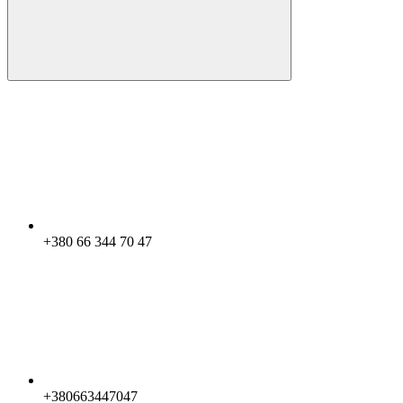
+380 66 344 70 47
+380663447047