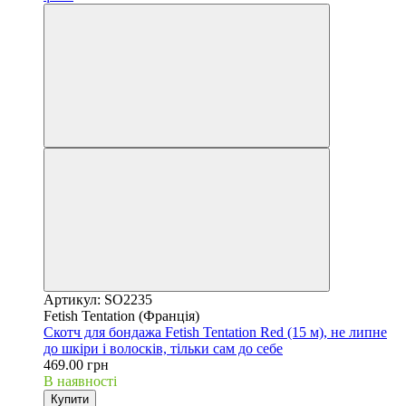
Артикул: SO2235
Fetish Tentation (Франція)
Скотч для бондажа Fetish Tentation Red (15 м), не липне
до шкіри і волосків, тільки сам до себе
469.00 грн
В наявності
Купити