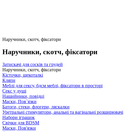
Наручники, скотч, фіксатори
Наручники, скотч, фіксатори
Затискачі для сосків та грудей
Наручники, скотч, фіксатори
Кісточки, щекоталкі
Кляпи
Меблі для сексу, бдсм меблі, фіксатори в просторі
Секс у душі
Нашийники, повідці
Маски, Пов`язки
Батоги, стеки, флогери, ляскалки
Уретральні стимулятори, анальні та вагінальні розширювачі
Набори іграшок
Свічки для BDSM
Маски, Пов'язки