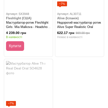
−7%
Артикул: SX3948
Артикул: AL30711
Fleshlight (США)
Alive (Іспанія)
Мастурбатор-ротик Fleshlight
Недорогий мастурбатор ротик
Girls: Mia Malkova - Headshot,
Alive Super Realistic Oral
зі зліпка ротика, дуже ніжний
4 239.00 грн
622.17 грн
669.00 грн
В наявності
Немає в наявності
Купити
−7%