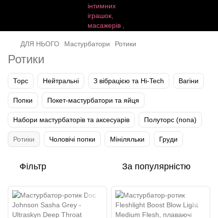
ДЛЯ НЬОГО
Мастурбатори
Ротики
Ротики
Торс
Нейтральні
З вібрацією та Hi-Tech
Вагіни
Попки
Покет-мастурбатори та яйця
Набори мастурбаторів та аксесуарів
Полуторс (попа)
Ротики
Чоловічі попки
Мініляльки
Груди
Фільтр
За популярністю