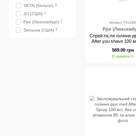
3
SKYN (Бельгія)
1
JO (США)
2
Pjur (Люксембург)
Артикул: PJ1330
Pjur (Люксемб
3
Sensuva (США)
Спрей після гоління 
After you shave 100 м
вера та пантенолом, 
569.00 грн
шкіру
В наявності