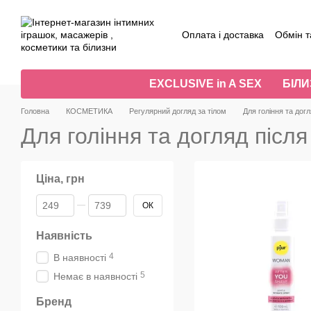
Перейти до основного контенту
Оплата і доставка
Обмін т
Угода користувача
Відг
EXCLUSIVE in A SEX
БІЛ
Головна
КОСМЕТИКА
Регулярний догляд за тілом
Для гоління та догл
Для гоління та догляд після
Ціна, грн
Від Ціна, грн
До Ціна, грн
ОК
Наявність
4
В наявності
5
Немає в наявності
Бренд