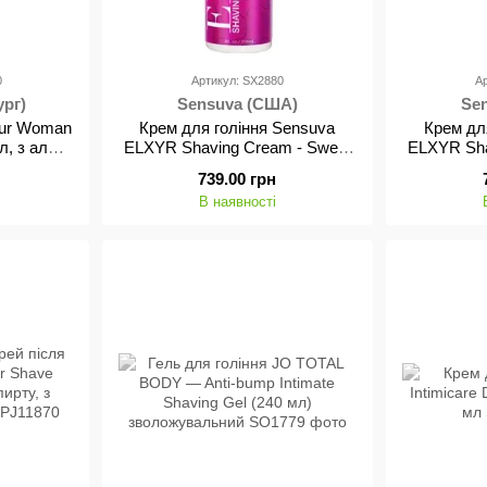
0
Артикул: SX2880
А
ург)
Sensuva (США)
Se
pjur Woman
Крем для гоління Sensuva
Крем дл
л, з алое
ELXYR Shaving Cream - Sweet
ELXYR Sha
не сушить
Secrets (236 мл)
Tempt
739.00 грн
В наявності