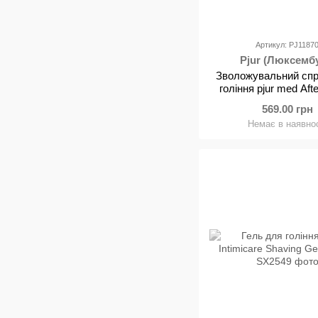
Артикул: PJ1187
Pjur (Люксемб
Зволожувальний спр
гоління pjur med Aft
Spray 100 мл, без с
569.00 грн
вітаміном B5 та 
Немає в наявнос