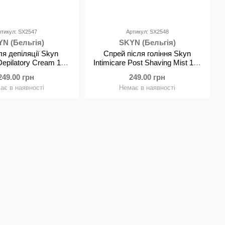
ртикул: SX2547
Артикул: SX2548
N (Бельгія)
SKYN (Бельгія)
я депіляції Skyn
Спрей після гоління Skyn
 Depilatory Cream 150
Intimicare Post Shaving Mist 120
мл
мл
249.00 грн
249.00 грн
ає в наявності
Немає в наявності