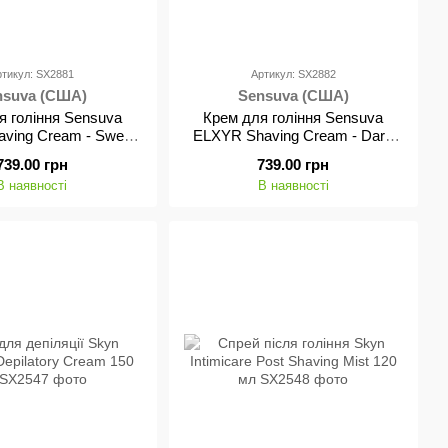
ртикул: SX2881
Артикул: SX2882
nsuva (США)
Sensuva (США)
я гоління Sensuva
Крем для гоління Sensuva
ving Cream - Sweet
ELXYR Shaving Cream - Dark
ations (236 мл)
Temptations (236 мл)
739.00 грн
739.00 грн
В наявності
В наявності