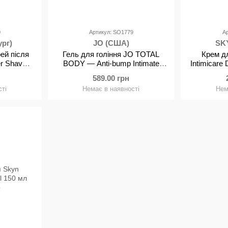
0
Артикул: SO1779
А
ург)
JO (США)
SKY
ей після
Гель для гоління JO TOTAL
Крем дл
er Shave
BODY — Anti-bump Intimate
Intimicare
пирту, з
Shaving Gel (240 мл)
589.00 грн
алое
зволожувальний
ті
Немає в наявності
Нем