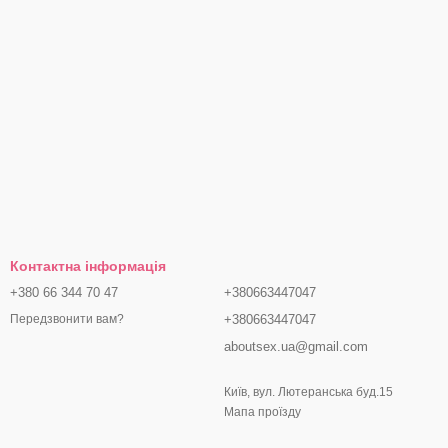
Контактна інформація
+380 66 344 70 47
+380663447047
+380663447047
Передзвонити вам?
aboutsex.ua@gmail.com
Київ, вул. Лютеранська буд.15
Мапа проїзду