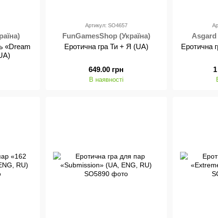
8
Артикул: SO4657
Ар
раїна)
FunGamesShop (Україна)
Asgard
нь «Dream
Еротична гра Ти + Я (UA)
Еротична 
UA)
649.00 грн
1
В наявності