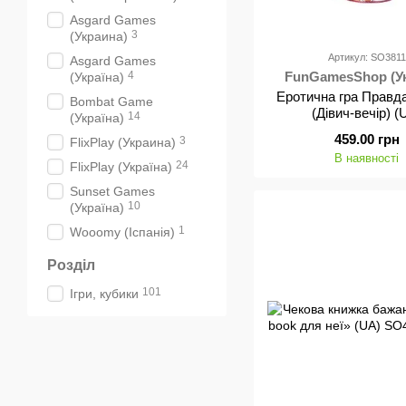
Asgard Games
3
(Украина)
Артикул: SO3811
Asgard Games
4
FunGamesShop (Ук
(Україна)
Еротична гра Правда
Bombat Game
(Дівич-вечір) (
14
(Україна)
459.00 грн
3
FlixPlay (Украина)
В наявності
24
FlixPlay (Україна)
Sunset Games
10
(Україна)
1
Wooomy (Іспанія)
Розділ
101
Ігри, кубики