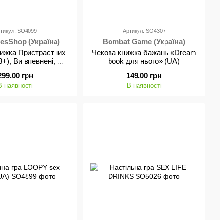
тикул: SO4099
Артикул: SO4307
sShop (Україна)
Bombat Game (Україна)
нижка Пристрастних
Чекова книжка бажань «Dream
+), Ви впевнені, що
book для нього» (UA)
е до кінця? (UA)
299.00 грн
149.00 грн
В наявності
В наявності