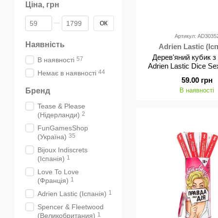
Ціна, грн
Від Ціна, грн
До Ціна, грн
ОК
Артикул: AD3035
Наявність
Adrien Lastic (Іс
Дерев'яний кубик з
57
В наявності
Adrien Lastic Dice Se
44
Немає в наявності
59.00 грн
Бренд
В наявності
Tease & Please
2
(Нідерланди)
FunGamesShop
35
(Україна)
Bijoux Indiscrets
1
(Іспанія)
Love To Love
1
(Франція)
1
Adrien Lastic (Іспанія)
Spencer & Fleetwood
1
(Великобритания)