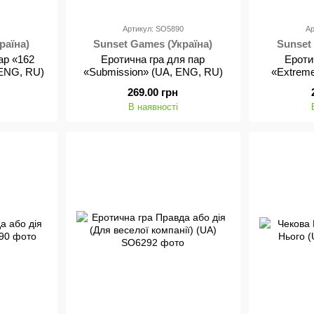
9
Артикул: SO5890
Ар
раїна)
Sunset Games (Україна)
Sunset
ар «162
Еротична гра для пар
Ероти
 ENG, RU)
«Submission» (UA, ENG, RU)
«Extrem
269.00 грн
В наявності