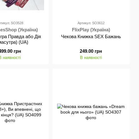
тикул: SO3528
Артикул: SO3612
sShop (Україна)
FlixPlay (Україна)
гра Правда або Дія
Чекова Книжка SEX Бажань
масутра) (UA)
499.00 грн
249.00 грн
В наявності
В наявності