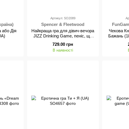
Артикул: SO2089
Ар
раїна)
Spencer & Fleetwood
FunGame
(Великобритания)
 або Дія
Найкраща гра для дівич-вечора
Чекова К
UA)
JIZZ Drinking Game, пеніс, що
Бажань (18
кінчає
дійдет
729.00 грн
В наявності