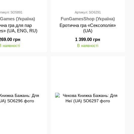
тикул: SO5891
Артикул: SO6291
 Games (Україна)
FunGamesShop (Україна)
чна гра для пар
Еротична гра «Сексополія»
es» (UA, ENG, RU)
(UA)
269.00 грн
1 399.00 грн
В наявності
В наявності