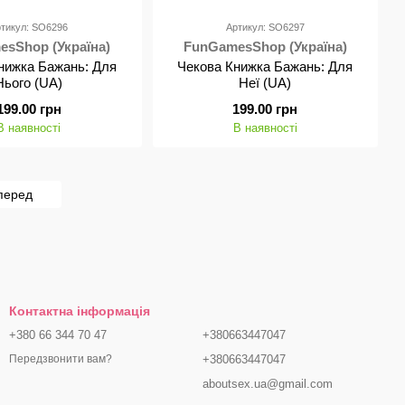
тикул: SO6296
Артикул: SO6297
sShop (Україна)
FunGamesShop (Україна)
нижка Бажань: Для
Чекова Книжка Бажань: Для
Нього (UA)
Неї (UA)
199.00 грн
199.00 грн
В наявності
В наявності
перед
Контактна інформація
+380 66 344 70 47
+380663447047
+380663447047
Передзвонити вам?
aboutsex.ua@gmail.com