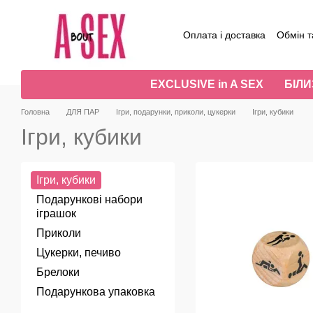
Перейти до основного контенту
Оплата і доставка
Обмін т
Угода користувача
Відг
EXCLUSIVE in A SEX
БІЛ
Головна
ДЛЯ ПАР
Ігри, подарунки, приколи, цукерки
Ігри, кубики
Ігри, кубики
Ігри, кубики
Подарункові набори
іграшок
Приколи
Цукерки, печиво
Брелоки
Подарункова упаковка