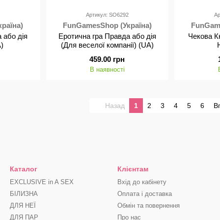
0
Артикул: SO6292
Ар
раїна)
FunGamesShop (Україна)
FunGame
 або дія
Еротична гра Правда або дія
Чекова К
)
(Для веселої компанії) (UA)
459.00 грн
В наявності
Назад
1
2
3
4
5
6
В
Каталог
Клієнтам
EXCLUSIVE in A SEX
Вхід до кабінету
БІЛИЗНА
Оплата і доставка
ДЛЯ НЕЇ
Обмін та повернення
ДЛЯ ПАР
Про нас