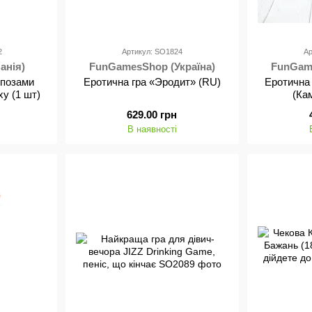
2
Артикул: SO1824
Ар
панія)
FunGamesShop (Україна)
FunGame
 позами
Еротична гра «Эродит» (RU)
Еротична 
xy (1 шт)
(Ка
629.00 грн
В наявності