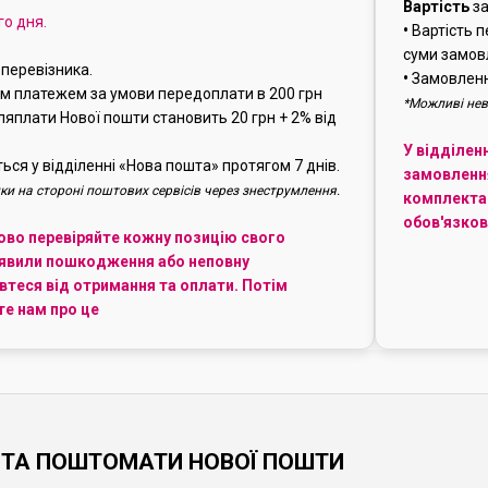
Вартість
за
го дня.
•
Вартість п
суми замов
перевізника.
•
Замовлення
м платежем за умови передоплати в 200 грн
*Можливі нев
сляплати Нової пошти становить 20 грн + 2% від
У відділен
ься у відділенні «Нова пошта» протягом 7 днів.
замовленн
ки на стороні поштових сервісів через знеструмлення.
комплектац
обов'язков
ково перевіряйте кожну позицію свого
явили пошкодження або неповну
теся від отримання та оплати. Потім
е нам про це
Я ТА ПОШТОМАТИ НОВОЇ ПОШТИ