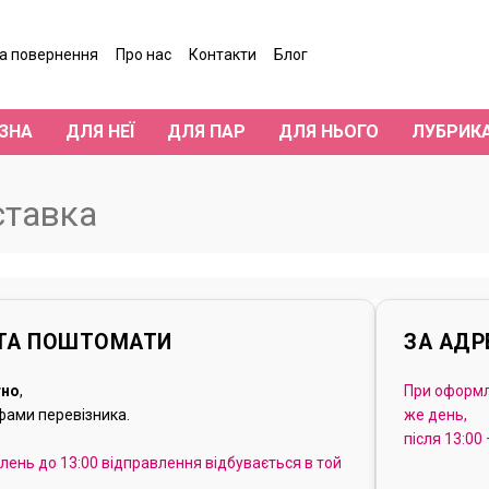
та повернення
Про нас
Контакти
Блог
гуки про магазин
ЗНА
ДЛЯ НЕЇ
ДЛЯ ПАР
ДЛЯ НЬОГО
ЛУБРИК
ставка
 ТА ПОШТОМАТИ
ЗА АД
тно
,
При оформл
фами перевізника.
же день,
після 13:00
ень до 13:00 відправлення відбувається в той