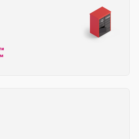
ли
ім