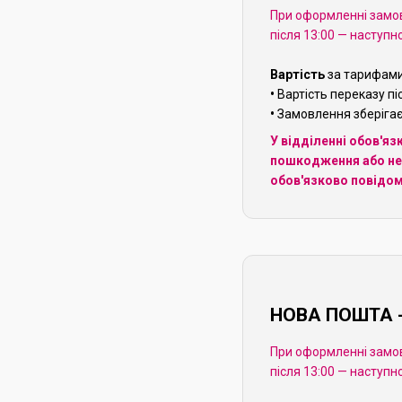
При оформленні замов
після 13:00 — наступн
Вартість
за тарифами
•
Вартість переказу пі
•
Замовлення зберігаєт
У відділенні обов'я
пошкодження або неп
обов'язково повідом
НОВА ПОШТА -
При оформленні замов
після 13:00 — наступн