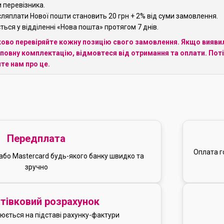
 перевізника.
сляплати Нової пошти становить 20 грн + 2% від суми замовлення.
ься у відділенні «Нова пошта» протягом 7 днів.
зково перевіряйте кожну позицію свого замовлення. Якщо вияви
овну комплектацію, відмовтеся від отримання та оплати. Пот
те нам про це.
Передплата
Оплата г
або Mastercard будь-якого банку швидко та
зручно
тівковий розрахунок
юється на підставі рахунку-фактури