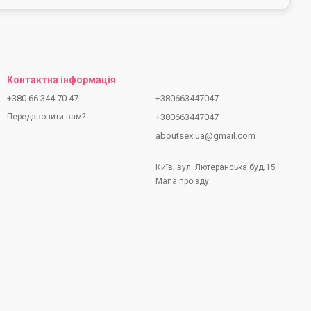
Контактна інформація
+380 66 344 70 47
+380663447047
+380663447047
Передзвонити вам?
aboutsex.ua@gmail.com
Київ, вул. Лютеранська буд.15
Мапа проїзду