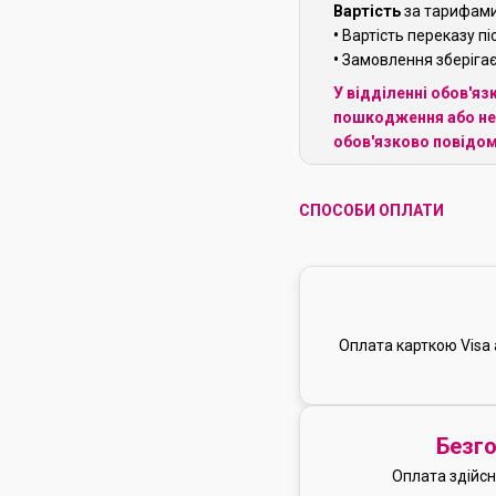
Вартість
за тарифами
•
Вартість переказу пі
•
Замовлення зберігаєт
У відділенні обов'я
пошкодження або неп
обов'язково повідом
СПОСОБИ ОПЛАТИ
Оплата карткою Visa 
Безго
Оплата здійсн