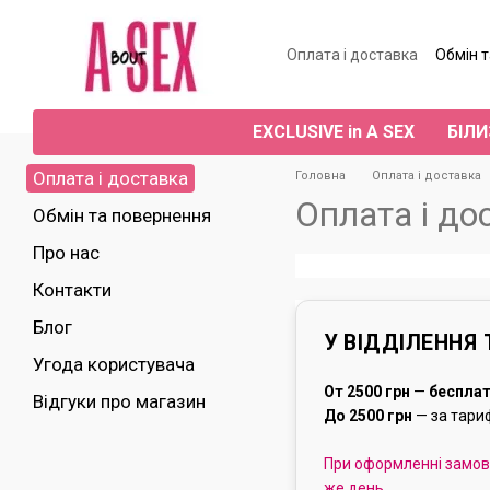
Перейти до основного контенту
Оплата і доставка
Обмін 
Угода користувача
Від
EXCLUSIVE in A SEX
БІЛИ
Оплата і доставка
Головна
Оплата і доставка
Оплата і до
Обмін та повернення
Про нас
Контакти
Блог
У ВІДДІЛЕННЯ
Угода користувача
От 2500 грн
—
беспла
Відгуки про магазин
До 2500 грн
— за тари
При оформленні замовл
же день,