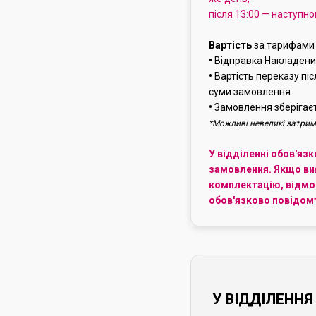
після 13:00 — наступно
Вартість
за тарифами 
•
Відправка Накладени
•
Вартість переказу пі
суми замовлення.
•
Замовлення зберігаєт
*Можливі невеликі затрим
У відділенні обов'яз
замовлення. Якщо ви
комплектацію, відмов
обов'язково повідомт
У ВІДДІЛЕНН