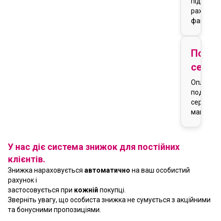
підставі
рахунку-
фактури
Подар
серти
Оплата
подарун
сертифік
магазин
У нас діє система знижок для постійних
клієнтів.
Знижка нараховується
автоматично
на ваш особистий
рахунок і
застосовується при
кожній
покупці.
Зверніть увагу, що особиста знижка не сумується з акційними
та бонусними пропозиціями.