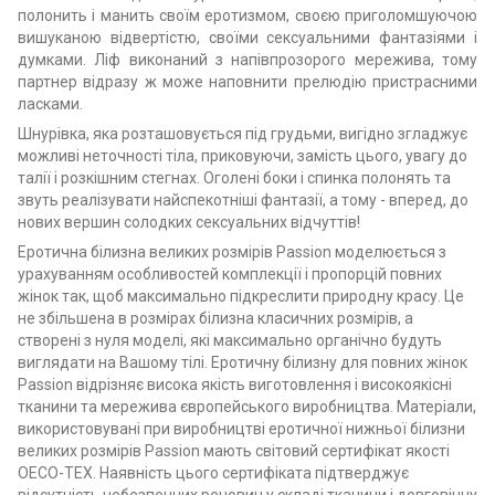
полонить і манить своїм еротизмом, своєю приголомшуючою
вишуканою відвертістю, своїми сексуальними фантазіями і
думками. Ліф виконаний з напівпрозорого мережива, тому
партнер відразу ж може наповнити прелюдію пристрасними
ласками.
Шнурівка, яка розташовується під грудьми, вигідно згладжує
можливі неточності тіла, приковуючи, замість цього, увагу до
талії і розкішним стегнах. Оголені боки і спинка полонять та
звуть реалізувати найспекотніші фантазії, а тому - вперед, до
нових вершин солодких сексуальних відчуттів!
Еротична білизна великих розмірів Passion моделюється з
урахуванням особливостей комплекції і пропорцій повних
жінок так, щоб максимально підкреслити природну красу. Це
не збільшена в розмірах білизна класичних розмірів, а
створені з нуля моделі, які максимально органічно будуть
виглядати на Вашому тілі. Еротичну білизну для повних жінок
Passion відрізняє висока якість виготовлення і високоякісні
тканини та мережива європейського виробництва. Матеріали,
використовувані при виробництві еротичної нижньої білизни
великих розмірів Passion мають світовий сертифікат якості
OECO-TEX. Наявність цього сертифіката підтверджує
відсутність небезпечних речовин у складі тканини і довговічну