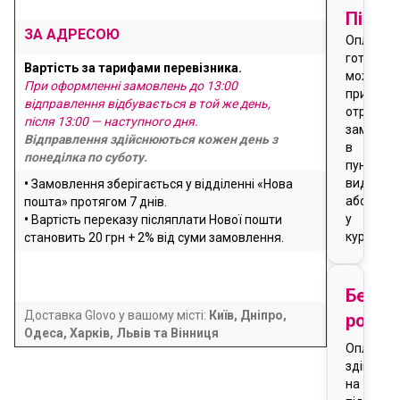
Після
ЗА АДРЕСОЮ
Оплата
готівкою
Вартість за тарифами перевізника.
можлива
При оформленні замовлень до 13:00
при
відправлення відбувається в той же день,
отриманн
після 13:00 — наступного дня.
замовле
Відправлення здійснюються кожен день з
в
понеділка по суботу.
пункті
видачі
•
Замовлення зберігається у відділенні «Нова
або
пошта» протягом 7 днів.
у
•
Вартість переказу післяплати Нової пошти
кур'єра
становить 20 грн + 2% від суми замовлення.
Безго
Доставка Glovo у вашому місті:
Київ, Дніпро,
розра
Одеса, Харків, Львів та Вінниця
Оплата
здійснює
на