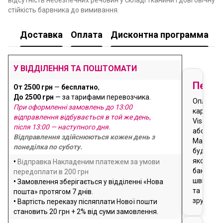
стійкість барвника до вимивання.
Доставка
Оплата
Дисконтна программа
У
У ВІДДІЛЕННЯ ТА ПОШТОМАТИ
Перед
От 2500 грн
—
бесплатно
,
До 2500 грн
— за тарифами перевозчика.
Оплата
При оформленні замовлень до 13:00
карткою
відправлення відбувається в той же день,
Visa
після 13:00 — наступного дня.
або
Відправлення здійснюються кожен день з
Masterca
понеділка по суботу.
будь-
якого
•
Відправка Накладеним платежем за умови
банку
передоплати в 200 грн
швидко
•
Замовлення зберігається у відділенні «Нова
та
пошта» протягом 7 днів.
зручно
•
Вартість переказу післяплати Нової пошти
становить 20 грн + 2% від суми замовлення.