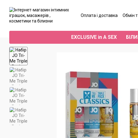
Перейти до основного контенту
Оплата і доставка
Обмін 
Угода користувача
Від
EXCLUSIVE in A SEX
БІЛИ