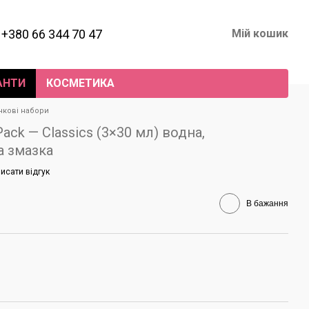
+380 66 344 70 47
Мій кошик
АНТИ
КОСМЕТИКА
нкові набори
Pack — Classics (3×30 мл) водна,
а змазка
исати відгук
В бажання