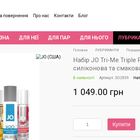
та повернення
Про нас
Контакти
Блог
гуки про магазин
ЗНА
ДЛЯ НЕЇ
ДЛЯ ПАР
ДЛЯ НЬОГО
ЛУБРИК
Головна
ЛУБРИКАНТИ
Подару
Набір JO Tri-Me Triple 
силіконова та смаков
В наявності
Артикул: SO2839
Нап
1 049.00 грн
Купити