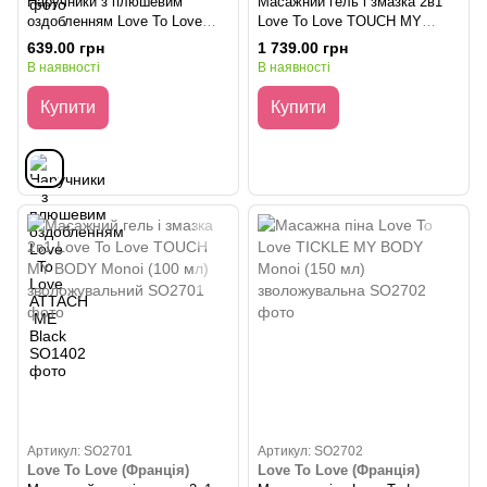
Наручники з плюшевим
Масажний гель і змазка 2в1
оздобленням Love To Love
Love To Love TOUCH MY
ATTACH ME Black
BODY Ylang-Ylang (100 мл)
639.00 грн
1 739.00 грн
зволожувальний
В наявності
В наявності
Купити
Купити
Артикул: SO2701
Артикул: SO2702
Love To Love (Франція)
Love To Love (Франція)