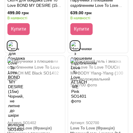
Скотч для бондажа Love To
Наручники з плюшевим
Love BOND MY DESIRE (15м)
оздобленням Love To Love
Чорний, не липне до шкіри і
ATTACH ME Pink
499.00 грн
639.00 грн
волосків
В наявності
В наявності
Купити
Купити
Артикул: SO1402
Артикул: SO2700
Love To Love (Франція)
Love To Love (Франція)