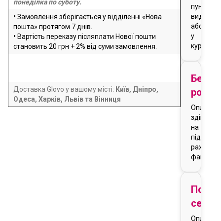
понеділка по суботу.
пункті
видачі
•
Замовлення зберігається у відділенні «Нова
або
пошта» протягом 7 днів.
у
•
Вартість переказу післяплати Нової пошти
кур'єра
становить 20 грн + 2% від суми замовлення.
Безго
Доставка Glovo у вашому місті:
Київ, Дніпро,
розра
Одеса, Харків, Львів та Вінниця
Оплата
здійснює
на
підставі
рахунку-
фактури
Подар
серти
Оплата