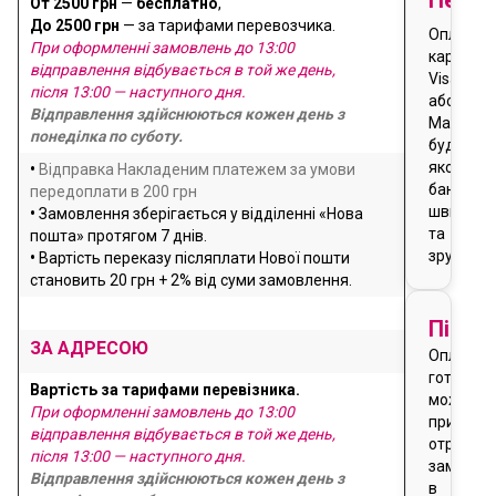
От 2500 грн
—
бесплатно
,
До 2500 грн
— за тарифами перевозчика.
Оплата
При оформленні замовлень до 13:00
карткою
відправлення відбувається в той же день,
Visa
після 13:00 — наступного дня.
або
Відправлення здійснюються кожен день з
Masterca
понеділка по суботу.
будь-
якого
•
Відправка Накладеним платежем за умови
банку
передоплати в 200 грн
швидко
•
Замовлення зберігається у відділенні «Нова
та
пошта» протягом 7 днів.
зручно
•
Вартість переказу післяплати Нової пошти
становить 20 грн + 2% від суми замовлення.
Після
ЗА АДРЕСОЮ
Оплата
готівкою
Вартість за тарифами перевізника.
можлива
При оформленні замовлень до 13:00
при
відправлення відбувається в той же день,
отриманн
після 13:00 — наступного дня.
замовле
Відправлення здійснюються кожен день з
в