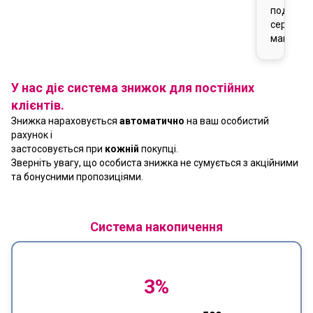
подарун
сертифік
магазин
У нас діє система знижок для постійних
клієнтів.
Знижка нараховується
автоматично
на ваш особистий
рахунок і
застосовується при
кожній
покупці.
Зверніть увагу, що особиста знижка не сумується з акційними
та бонусними пропозиціями.
Система накопичення
3%