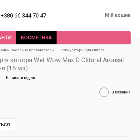
+380 66 344 70 47
Мій кошик
АНТИ
КОСМЕТИКА
альні засоби та пролонгатори
Стимулятори для клітора
я клітора Wet Wow Max O Clitoral Arousal
я (15 мл)
1
Написати відгук
В бажання
ться