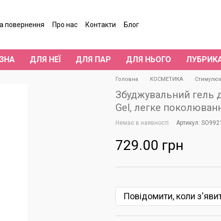
та повернення
Про нас
Контакти
Блог
гуки про магазин
ЗНА
ДЛЯ НЕЇ
ДЛЯ ПАР
ДЛЯ НЬОГО
ЛУБРИК
Головна
КОСМЕТИКА
Стимулюв
Збуджувальний гель дл
Gel, легке поколюванн
Немає в наявності
Артикул: SO992
729.00 грн
Повідомити, коли з'яви