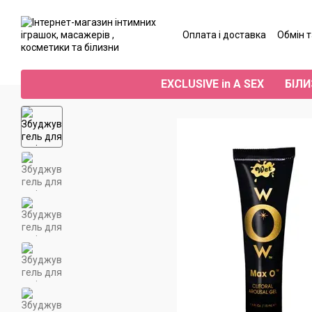
Перейти до основного контенту
Оплата і доставка
Обмін 
Угода користувача
Від
EXCLUSIVE in A SEX
БІЛИ