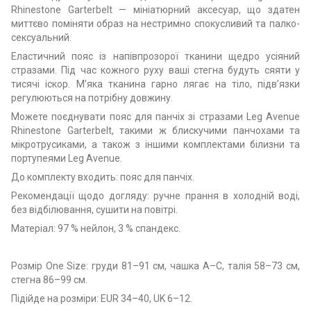
Rhinestone Garterbelt — мініатюрний аксесуар, що здатен
миттєво поміняти образ на нестримно спокусливий та палко-
сексуальний.
Еластичний пояс із напівпрозорої тканини щедро усіяний
стразами. Під час кожного руху ваші стегна будуть сяяти у
тисячі іскор. М’яка тканина гарно лягає на тіло, підв’язки
регулюються на потрібну довжину.
Можете поєднувати пояс для панчіх зі стразами Leg Avenue
Rhinestone Garterbelt, такими ж блискучими панчохами та
мікротрусиками, а також з іншими комплектами білизни та
портупеями Leg Avenue.
До комплекту входить: пояс для панчіх.
Рекомендації щодо догляду: ручне прання в холодній воді,
без відбілювання, сушити на повітрі.
Матеріал: 97 % нейлон, 3 % спандекс.
Розмір One Size: груди 81–91 см, чашка А–С, талія 58–73 см,
стегна 86–99 см.
Підійде на розміри: EUR 34–40, UK 6–12.