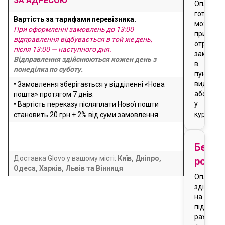
ЗА АДРЕСОЮ
Оплата
готівкою
Вартість за тарифами перевізника.
можлива
При оформленні замовлень до 13:00
при
відправлення відбувається в той же день,
отриманн
після 13:00 — наступного дня.
замовле
Відправлення здійснюються кожен день з
в
понеділка по суботу.
пункті
видачі
•
Замовлення зберігається у відділенні «Нова
або
пошта» протягом 7 днів.
у
•
Вартість переказу післяплати Нової пошти
кур'єра
становить 20 грн + 2% від суми замовлення.
Безго
Доставка Glovo у вашому місті:
Київ, Дніпро,
розра
Одеса, Харків, Львів та Вінниця
Оплата
здійснює
на
підставі
рахунку-