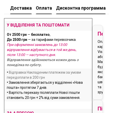
Доставка
Оплата
Дисконтна программа
У
У ВІДДІЛЕННЯ ТА ПОШТОМАТИ
Перед
От 2500 грн
—
бесплатно
,
До 2500 грн
— за тарифами перевозчика.
Оплата
При оформленні замовлень до 13:00
карткою
відправлення відбувається в той же день,
Visa
після 13:00 — наступного дня.
або
Відправлення здійснюються кожен день з
Masterca
понеділка по суботу.
будь-
якого
•
Відправка Накладеним платежем за умови
банку
передоплати в 200 грн
швидко
•
Замовлення зберігається у відділенні «Нова
та
пошта» протягом 7 днів.
зручно
•
Вартість переказу післяплати Нової пошти
становить 20 грн + 2% від суми замовлення.
Після