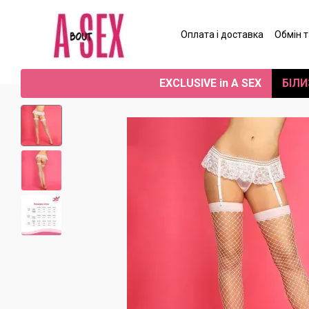
Перейти до основного контенту
Оплата і доставка
Обмін 
Угода користувача
Від
EXCLUSIVE in A SEX
БІЛИ