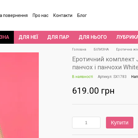
та повернення
Про нас
Контакти
Блог
гуки про магазин
ЗНА
ДЛЯ НЕЇ
ДЛЯ ПАР
ДЛЯ НЬОГО
ЛУБРИК
Головна
БІЛИЗНА
Еротична жі
Еротичний комплект J
панчох і панчохи White
В наявності
Артикул: SX1783
Нап
619.00 грн
Купити