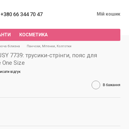
+380 66 344 70 47
Мій кошик
АНТИ
КОСМЕТИКА
ноча білизна
Панчохи, Мітенки, Колготки
SY 7739: трусики-стрінги, пояс для
 One Size
исати відгук
В бажання