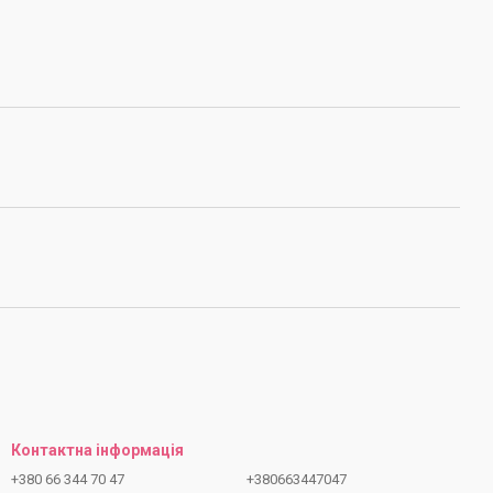
Контактна інформація
+380 66 344 70 47
+380663447047