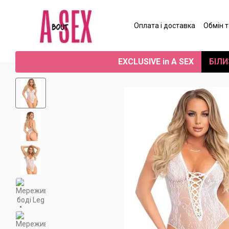
Перейти до основного контенту
Оплата і доставка
Обмін 
Угода користувача
Від
EXCLUSIVE in A SEX
БІЛИ