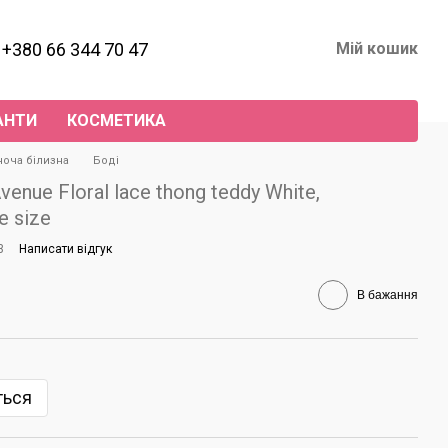
+380 66 344 70 47
Мій кошик
АНТИ
КОСМЕТИКА
ноча білизна
Боді
nue Floral lace thong teddy White,
e size
3
Написати відгук
В бажання
ться