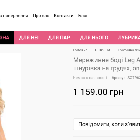
та повернення
Про нас
Контакти
Блог
гуки про магазин
ЗНА
ДЛЯ НЕЇ
ДЛЯ ПАР
ДЛЯ НЬОГО
ЛУБРИК
Головна
БІЛИЗНА
Еротична жі
Мереживне боді Leg Ave
шнурівка на грудях, on
Немає в наявності
Артикул: SO796
1 159.00 грн
Повідомити, коли з'яви