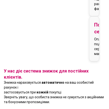
рахунку-
фактури
Подар
серти
Оплата
подарун
сертифік
магазин
У нас діє система знижок для постійних
клієнтів.
Знижка нараховується
автоматично
на ваш особистий
рахунок і
застосовується при
кожній
покупці.
Зверніть увагу, що особиста знижка не сумується з акційними
та бонусними пропозиціями.