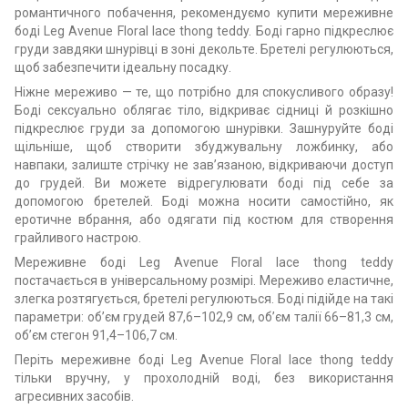
романтичного побачення, рекомендуємо купити мереживне
боді Leg Avenue Floral lace thong teddy. Боді гарно підкреслює
груди завдяки шнурівці в зоні декольте. Бретелі регулюються,
щоб забезпечити ідеальну посадку.
Ніжне мереживо — те, що потрібно для спокусливого образу!
Боді сексуально облягає тіло, відкриває сідниці й розкішно
підкреслює груди за допомогою шнурівки. Зашнуруйте боді
щільніше, щоб створити збуджувальну ложбинку, або
навпаки, залиште стрічку не зав’язаною, відкриваючи доступ
до грудей. Ви можете відрегулювати боді під себе за
допомогою бретелей. Боді можна носити самостійно, як
еротичне вбрання, або одягати під костюм для створення
грайливого настрою.
Мереживне боді Leg Avenue Floral lace thong teddy
постачається в універсальному розмірі. Мереживо еластичне,
злегка розтягується, бретелі регулюються. Боді підійде на такі
параметри: об’єм грудей 87,6–102,9 см, об’єм талії 66–81,3 см,
об’єм стегон 91,4–106,7 см.
Періть мереживне боді Leg Avenue Floral lace thong teddy
тільки вручну, у прохолодній воді, без використання
агресивних засобів.