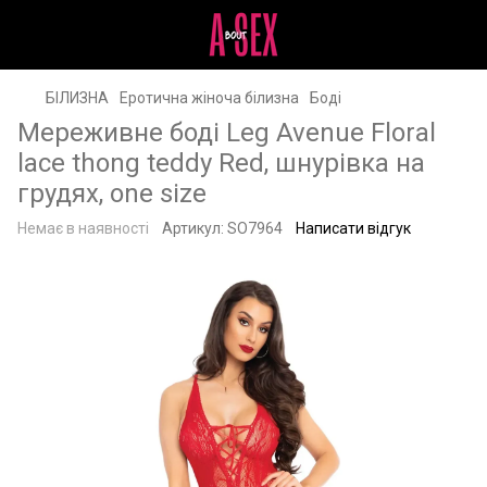
БІЛИЗНА
Еротична жіноча білизна
Боді
Мереживне боді Leg Avenue Floral
lace thong teddy Red, шнурівка на
грудях, one size
Немає в наявності
Артикул:
SO7964
Написати відгук