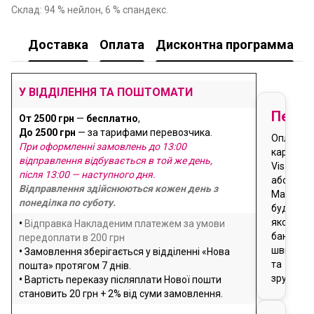
Склад: 94 % нейлон, 6 % спандекс.
Доставка
Оплата
Дисконтна программа
У
У ВІДДІЛЕННЯ ТА ПОШТОМАТИ
Перед
От 2500 грн
—
бесплатно
,
До 2500 грн
— за тарифами перевозчика.
Оплата
При оформленні замовлень до 13:00
карткою
відправлення відбувається в той же день,
Visa
після 13:00 — наступного дня.
або
Відправлення здійснюються кожен день з
Masterca
понеділка по суботу.
будь-
якого
•
Відправка Накладеним платежем за умови
банку
передоплати в 200 грн
швидко
•
Замовлення зберігається у відділенні «Нова
та
пошта» протягом 7 днів.
зручно
•
Вартість переказу післяплати Нової пошти
становить 20 грн + 2% від суми замовлення.