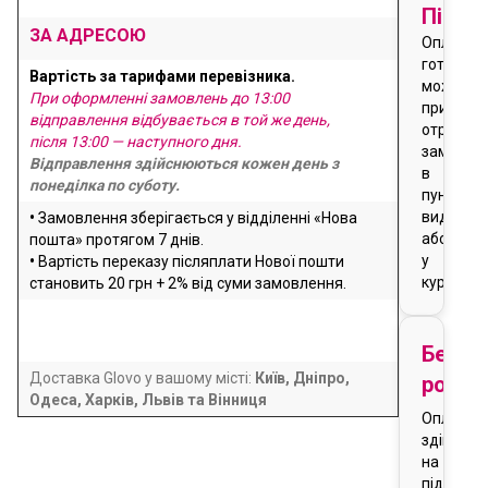
Після
ЗА АДРЕСОЮ
Оплата
готівкою
Вартість за тарифами перевізника.
можлива
При оформленні замовлень до 13:00
при
відправлення відбувається в той же день,
отриманн
після 13:00 — наступного дня.
замовле
Відправлення здійснюються кожен день з
в
понеділка по суботу.
пункті
видачі
•
Замовлення зберігається у відділенні «Нова
або
пошта» протягом 7 днів.
у
•
Вартість переказу післяплати Нової пошти
кур'єра
становить 20 грн + 2% від суми замовлення.
Безго
Доставка Glovo у вашому місті:
Київ, Дніпро,
розра
Одеса, Харків, Львів та Вінниця
Оплата
здійснює
на
підставі