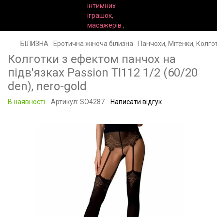
БІЛИЗНА
Еротична жіноча білизна
Панчохи, Мітенки, Колго
Колготки з ефектом панчох на
підв'язках Passion TI112 1/2 (60/20
den), nero-gold
В наявності
Артикул:
SO4287
Написати відгук