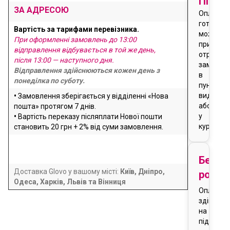
Після
ЗА АДРЕСОЮ
Оплата
готівкою
Вартість за тарифами перевізника.
можлива
При оформленні замовлень до 13:00
при
відправлення відбувається в той же день,
отриманн
після 13:00 — наступного дня.
замовле
Відправлення здійснюються кожен день з
в
понеділка по суботу.
пункті
видачі
•
Замовлення зберігається у відділенні «Нова
або
пошта» протягом 7 днів.
у
•
Вартість переказу післяплати Нової пошти
кур'єра
становить 20 грн + 2% від суми замовлення.
Безго
Доставка Glovo у вашому місті:
Київ, Дніпро,
розра
Одеса, Харків, Львів та Вінниця
Оплата
здійснює
на
підставі