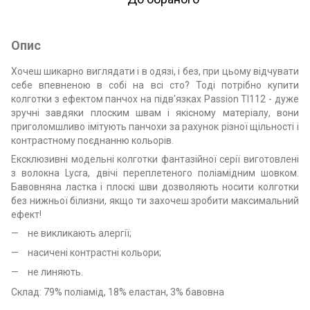
Опис
Хочеш шикарно виглядати і в одязі, і без, при цьому відчувати
себе впевненою в собі на всі сто? Тоді потрібно купити
колготки з ефектом панчох на підв'язках Passion TI112 - дуже
зручні завдяки плоским швам і якісному матеріалу, вони
приголомшливо імітують панчохи за рахунок різної щільності і
контрастному поєднанню кольорів.
Ексклюзивні модельні колготки фантазійної серії виготовлені
з волокна Lycra, двічі переплетеного поліамідним шовком.
Бавовняна ластка і плоскі шви дозволяють носити колготки
без нижньої білизни, якщо ти захочеш зробити максимальний
ефект!
не викликають алергії;
насичені контрастні кольори;
не линяють.
Склад: 79% поліамід, 18% еластан, 3% бавовна