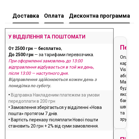
Доставка
Оплата
Дисконтна программа
У
У ВІДДІЛЕННЯ ТА ПОШТОМАТИ
Перед
От 2500 грн
—
бесплатно
,
До 2500 грн
— за тарифами перевозчика.
Оплата
При оформленні замовлень до 13:00
карткою
відправлення відбувається в той же день,
Visa
після 13:00 — наступного дня.
або
Відправлення здійснюються кожен день з
Masterca
понеділка по суботу.
будь-
якого
•
Відправка Накладеним платежем за умови
банку
передоплати в 200 грн
швидко
•
Замовлення зберігається у відділенні «Нова
та
пошта» протягом 7 днів.
зручно
•
Вартість переказу післяплати Нової пошти
становить 20 грн + 2% від суми замовлення.