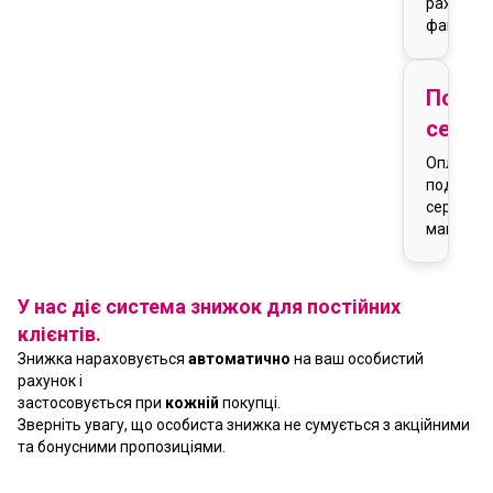
рахунку-
фактури
Подар
серти
Оплата
подарун
сертифік
магазин
У нас діє система знижок для постійних
клієнтів.
Знижка нараховується
автоматично
на ваш особистий
рахунок і
застосовується при
кожній
покупці.
Зверніть увагу, що особиста знижка не сумується з акційними
та бонусними пропозиціями.