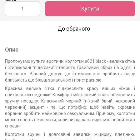
Купити
До обраного
Опис
Пропонуємо купити еротичні колготки s021 black - велика сітка
і стилізовані "підв'язки" створять грайливий образ і в одязі, і
без нього. Вільний доступ до інтимних зон зроблять вашу
близькість ще більш запальною і пристрасною.
Красива велика сітка підкреслить красу ваших ніжок і
приховає всі недоліки! Комфортний плоский пояс забезпечить
зручну посадку. Класичний чорний (ніжний білий, яскравий
червоний) акцент - те, що потрібно, щоб навіть скромне
вбрання зробити неймовірно сексуальним. Причому, колготки
можна навіть не знімати, коли ви від ласк вирішите перейти до
справи!
Колготки зручні і довговічні завдяки міцному плетінню.