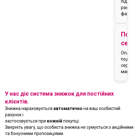
підставі
рахунку-
фактури
Подар
серти
Оплата
подарун
сертифік
магазин
У нас діє система знижок для постійних
клієнтів.
Знижка нараховується
автоматично
на ваш особистий
рахунок і
застосовується при
кожній
покупці.
Зверніть увагу, що особиста знижка не сумується з акційними
та бонусними пропозиціями.