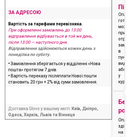
Після
ЗА АДРЕСОЮ
Оплата
готівкою
Вартість за тарифами перевізника.
можлива
При оформленні замовлень до 13:00
при
відправлення відбувається в той же день,
отриманн
після 13:00 — наступного дня.
замовле
Відправлення здійснюються кожен день з
в
понеділка по суботу.
пункті
видачі
•
Замовлення зберігається у відділенні «Нова
або
пошта» протягом 7 днів.
у
•
Вартість переказу післяплати Нової пошти
кур'єра
становить 20 грн + 2% від суми замовлення.
Безго
Доставка Glovo у вашому місті:
Київ, Дніпро,
розра
Одеса, Харків, Львів та Вінниця
Оплата
здійснює
на