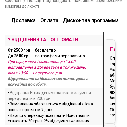
Зроблені у Польщі і відповідають найвищим європейським
вимогам до якості.
Доставка
Оплата
Дисконтна программа
У
У ВІДДІЛЕННЯ ТА ПОШТОМАТИ
Перед
От 2500 грн
—
бесплатно
,
До 2500 грн
— за тарифами перевозчика.
Оплата
При оформленні замовлень до 13:00
карткою
відправлення відбувається в той же день,
Visa
після 13:00 — наступного дня.
або
Відправлення здійснюються кожен день з
Masterca
понеділка по суботу.
будь-
якого
•
Відправка Накладеним платежем за умови
банку
передоплати в 200 грн
швидко
•
Замовлення зберігається у відділенні «Нова
та
пошта» протягом 7 днів.
зручно
•
Вартість переказу післяплати Нової пошти
становить 20 грн + 2% від суми замовлення.