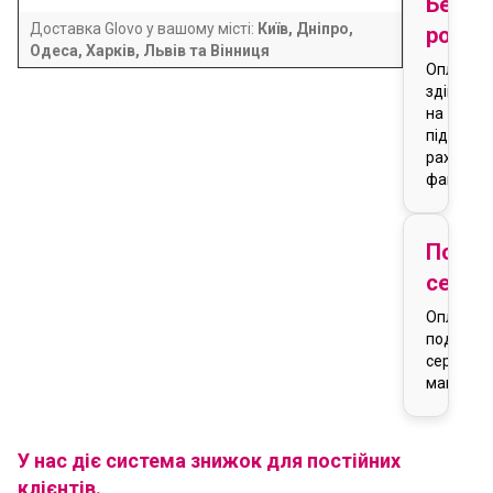
Безго
Доставка Glovo у вашому місті:
Київ, Дніпро,
розра
Одеса, Харків, Львів та Вінниця
Оплата
здійснює
на
підставі
рахунку-
фактури
Подар
серти
Оплата
подарун
сертифік
магазин
У нас діє система знижок для постійних
клієнтів.