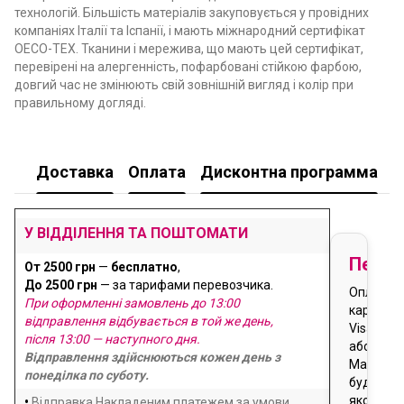
технологій. Більшість матеріалів закуповується у провідних
компаніях Італії та Іспанії, і мають міжнародний сертифікат
OECO-TEX. Тканини і мережива, що мають цей сертифікат,
перевірені на алергенність, пофарбовані стійкою фарбою,
довгий час не змінюють свій зовнішній вигляд і колір при
правильному догляді.
Доставка
Оплата
Дисконтна программа
У
У ВІДДІЛЕННЯ ТА ПОШТОМАТИ
Перед
От 2500 грн
—
бесплатно
,
До 2500 грн
— за тарифами перевозчика.
Оплата
При оформленні замовлень до 13:00
карткою
відправлення відбувається в той же день,
Visa
після 13:00 — наступного дня.
або
Відправлення здійснюються кожен день з
Masterca
понеділка по суботу.
будь-
якого
•
Відправка Накладеним платежем за умови