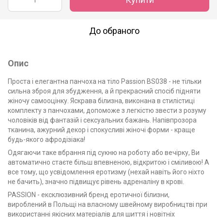
До обраного
Опис
Проста і елегантна панчоха на тіло Passion BS038 - не тільки
сильна зброя для збудження, а й прекрасний спосіб підняти
жіночу самооцінку. Яскрава білизна, виконана в стилістиці
комплекту з панчохами, допоможе з легкістю звести з розуму
чоловіків від фантазій і сексуальних бажань. Напівпрозора
тканина, ажурний декор і спокусливі жіночі форми - краще
будь-якого афродізіака!
Одягаючи таке вбрання під сукню на роботу або вечірку, Ви
автоматично стаєте більш впевненою, відкритою і сміливою! А
все тому, що усвідомлення еротизму (нехай навіть його ніхто
не бачить), значно підвищує рівень адреналіну в крові.
PASSION - ексклюзивний бренд еротичної білизни,
вироблений в Польщі на власному швейному виробництві при
використанні якісних матеріалів для шиття і новітніх