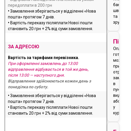
банку
передоплати в 200 грн
швидко
•
Замовлення зберігається у відділенні «Нова
та
пошта» протягом 7 днів.
зручно
•
Вартість переказу післяплати Нової пошти
становить 20 грн + 2% від суми замовлення.
Після
ЗА АДРЕСОЮ
Оплата
готівкою
Вартість за тарифами перевізника.
можлива
При оформленні замовлень до 13:00
при
відправлення відбувається в той же день,
отриманн
після 13:00 — наступного дня.
замовле
Відправлення здійснюються кожен день з
в
понеділка по суботу.
пункті
видачі
•
Замовлення зберігається у відділенні «Нова
або
пошта» протягом 7 днів.
у
•
Вартість переказу післяплати Нової пошти
кур'єра
становить 20 грн + 2% від суми замовлення.