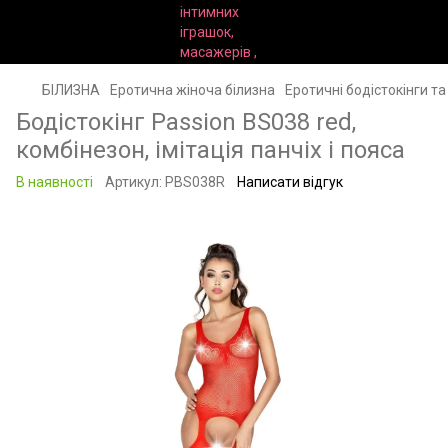
БІЛИЗНА
Еротична жіноча білизна
Еротичні бодістокінги т
Бодістокінг Passion BS038 red,
комбінезон, імітація панчіх і пояса
В наявності
Артикул:
PBS038R
Написати відгук