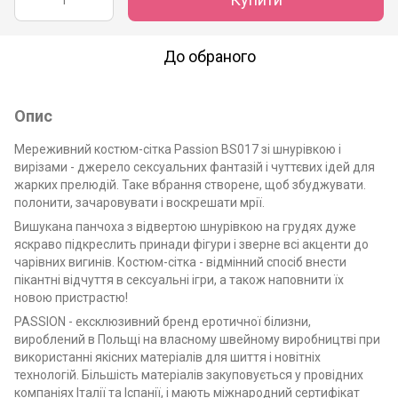
До обраного
Опис
Мереживний костюм-сітка Passion BS017 зі шнурівкою і
вирізами - джерело сексуальних фантазій і чуттєвих ідей для
жарких прелюдій. Таке вбрання створене, щоб збуджувати.
полонити, зачаровувати і воскрешати мрії.
Вишукана панчоха з відвертою шнурівкою на грудях дуже
яскраво підкреслить принади фігури і зверне всі акценти до
чарівних вигинів. Костюм-сітка - відмінний спосіб внести
пікантні відчуття в сексуальні ігри, а також наповнити їх
новою пристрастю!
PASSION - ексклюзивний бренд еротичної білизни,
вироблений в Польщі на власному швейному виробництві при
використанні якісних матеріалів для шиття і новітніх
технологій. Більшість матеріалів закуповується у провідних
компаніях Італії та Іспанії, і мають міжнародний сертифікат