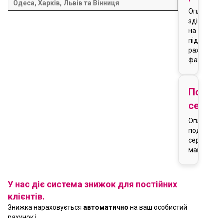
Одеса, Харків, Львів та Вінниця
Оплата
здійснює
на
підставі
рахунку-
фактури
Подар
серти
Оплата
подарун
сертифік
магазин
У нас діє система знижок для постійних
клієнтів.
Знижка нараховується
автоматично
на ваш особистий
рахунок і