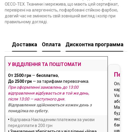
OECO-TEX. Тканини і мережива, що мають цей сертифікат,
перевірені на алергенність, пофарбовані стійкою фарбою,
довгий час не змінюють свій зовнішній вигляд і колір при
правильному догляді.
Доставка
Оплата
Дисконтна программа
У
У ВІДДІЛЕННЯ ТА ПОШТОМАТИ
Перед
От 2500 грн
—
бесплатно
,
До 2500 грн
— за тарифами перевозчика.
Оплата
При оформленні замовлень до 13:00
карткою
відправлення відбувається в той же день,
Visa
після 13:00 — наступного дня.
або
Відправлення здійснюються кожен день з
Masterca
понеділка по суботу.
будь-
якого
•
Відправка Накладеним платежем за умови
банку
передоплати в 200 грн
швидко
•
Замовлення зберігається у відділенні «Нова