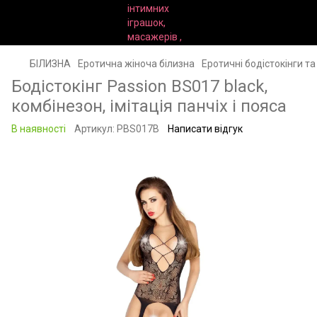
БІЛИЗНА
Еротична жіноча білизна
Еротичні бодістокінги т
Бодістокінг Passion BS017 black,
комбінезон, імітація панчіх і пояса
В наявності
Артикул:
PBS017B
Написати відгук