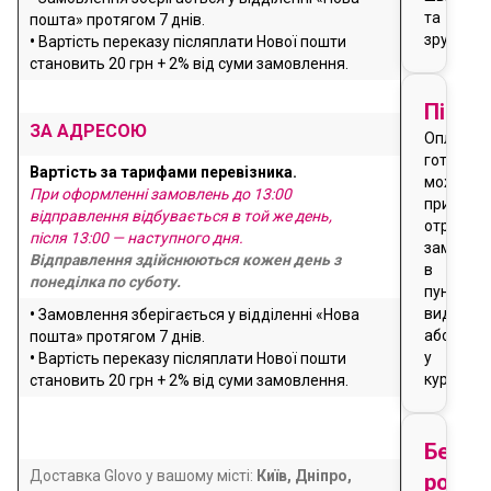
та
пошта» протягом 7 днів.
зручно
•
Вартість переказу післяплати Нової пошти
становить 20 грн + 2% від суми замовлення.
Після
ЗА АДРЕСОЮ
Оплата
готівкою
Вартість за тарифами перевізника.
можлива
При оформленні замовлень до 13:00
при
відправлення відбувається в той же день,
отриманн
після 13:00 — наступного дня.
замовле
Відправлення здійснюються кожен день з
в
понеділка по суботу.
пункті
видачі
•
Замовлення зберігається у відділенні «Нова
або
пошта» протягом 7 днів.
у
•
Вартість переказу післяплати Нової пошти
кур'єра
становить 20 грн + 2% від суми замовлення.
Безго
Доставка Glovo у вашому місті:
Київ, Дніпро,
розра