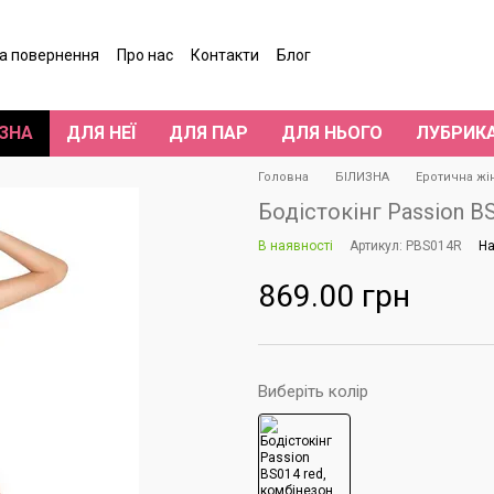
та повернення
Про нас
Контакти
Блог
гуки про магазин
ЗНА
ДЛЯ НЕЇ
ДЛЯ ПАР
ДЛЯ НЬОГО
ЛУБРИК
Головна
БІЛИЗНА
Еротична жі
Бодістокінг Passion BS
В наявності
Артикул: PBS014R
На
869.00 грн
Виберіть колір