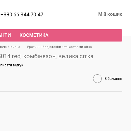
+380 66 344 70 47
Мій кошик
АНТИ
КОСМЕТИКА
ноча білизна
Еротичні бодістокінги та костюми-сітка
014 red, комбінезон, велика сітка
писати відгук
В бажання