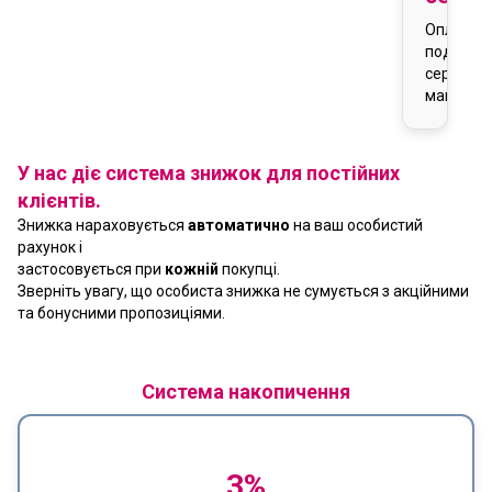
Оплата
подарун
сертифік
магазин
У нас діє система знижок для постійних
клієнтів.
Знижка нараховується
автоматично
на ваш особистий
рахунок і
застосовується при
кожній
покупці.
Зверніть увагу, що особиста знижка не сумується з акційними
та бонусними пропозиціями.
Система накопичення
3%