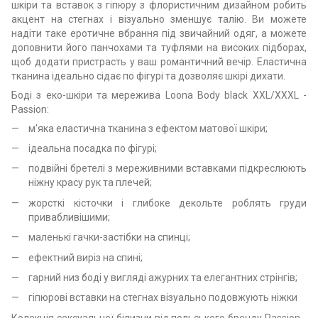
шкіри та вставок з гіпюру з флористичним дизайном робить
акцент на стегнах і візуально зменшує талію. Ви можете
надіти таке еротичне вбрання під звичайний одяг, а можете
доповнити його панчохами та туфлями на високих підборах,
щоб додати пристрасть у ваш романтичний вечір. Еластична
тканина ідеально сідає по фігурі та дозволяє шкірі дихати.
Боді з еко-шкіри та мережива Loona Body black XXL/XXXL -
Passion:
м'яка еластична тканина з ефектом матової шкіри;
ідеальна посадка по фігурі;
подвійні бретелі з мереживними вставками підкреслюють
ніжну красу рук та плечей;
жорсткі кісточки і глибоке декольте роблять груди
привабливішими;
маленькі гачки-застібки на спинці;
ефектний виріз на спині;
гарний низ боді у вигляді ажурних та елегантних стрінгів;
гіпюрові вставки на стегнах візуально подовжують ніжки
Колекція сексуальної білизни від польського бренду Passion -