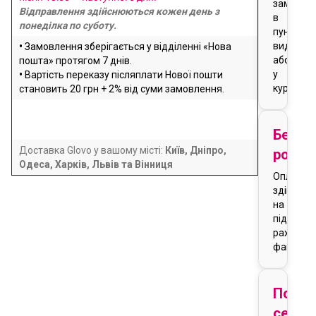
замовле
Відправлення здійснюються кожен день з
в
понеділка по суботу.
пункті
видачі
•
Замовлення зберігається у відділенні «Нова
або
пошта» протягом 7 днів.
у
•
Вартість переказу післяплати Нової пошти
кур'єра
становить 20 грн + 2% від суми замовлення.
Безго
Доставка Glovo у вашому місті:
Київ, Дніпро,
розра
Одеса, Харків, Львів та Вінниця
Оплата
здійснює
на
підставі
рахунку-
фактури
Подар
серти