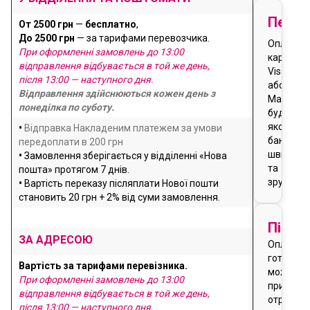
Перед
От 2500 грн
—
бесплатно
,
До 2500 грн
— за тарифами перевозчика.
Оплата
При оформленні замовлень до 13:00
карткою
відправлення відбувається в той же день,
Visa
після 13:00 — наступного дня.
або
Відправлення здійснюються кожен день з
Masterca
понеділка по суботу.
будь-
якого
•
Відправка Накладеним платежем за умови
банку
передоплати в 200 грн
швидко
•
Замовлення зберігається у відділенні «Нова
та
пошта» протягом 7 днів.
зручно
•
Вартість переказу післяплати Нової пошти
становить 20 грн + 2% від суми замовлення.
Після
ЗА АДРЕСОЮ
Оплата
готівкою
Вартість за тарифами перевізника.
можлива
При оформленні замовлень до 13:00
при
відправлення відбувається в той же день,
отриманн
після 13:00 — наступного дня.