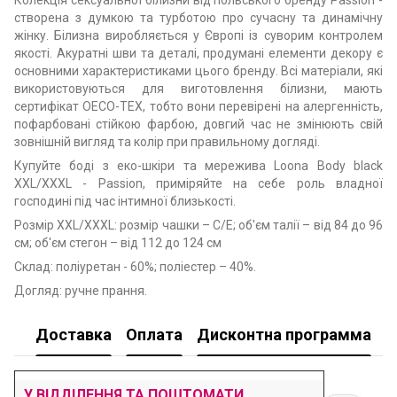
створена з думкою та турботою про сучасну та динамічну
жінку. Білизна виробляється у Європі із суворим контролем
якості. Акуратні шви та деталі, продумані елементи декору є
основними характеристиками цього бренду. Всі матеріали, які
використовуються для виготовлення білизни, мають
сертифікат OECO-TEX, тобто вони перевірені на алергенність,
пофарбовані стійкою фарбою, довгий час не змінюють свій
зовнішній вигляд та колір при правильному догляді.
Купуйте боді з еко-шкіри та мережива Loona Body black
XXL/XXXL - Passion, приміряйте на себе роль владної
господині під час інтимної близькості.
Розмір XXL/XXXL: розмір чашки – C/E; об'єм талії – від 84 до 96
см; об'єм стегон – від 112 до 124 см
Cклад: поліуретан - 60%; поліестер – 40%.
Догляд: ручне прання.
Доставка
Оплата
Дисконтна программа
У
У ВІДДІЛЕННЯ ТА ПОШТОМАТИ