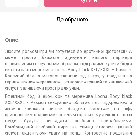
До обраного
Опис
Любите рольові ігри чи готуєтеся до еротичної фотосесії? А
може просто бажаєте здивувати вашого партнера
незвичайним сексуальним образом, тоді радимо купити боді з
еко-шкіри та мережива Loona Body black XXL/XXXL – Passion.
Красивий боді з матової тканини під шкіру, у поєднанні з
гарним ніжним мереживом – створює чарівний та хвилюючий
силует, залишаючи простір для уяви.
Ефектний боді з еко-шкіри та мережива Loona Body black
XXL/XXXL - Passion сексуально облягає тіло, підкреслюючи
жіночні хвилюючі вигини. Завдяки кісточкам на ліфі,
оригінальним подвійним бретелям і красивому декольте, ваші
груди будуть виглядати особливо привабливими.
Ромбовидний глибокий виріз на спинці створює цікавий
силует, акцентуючи увагу на попці. Контрастне поєднання