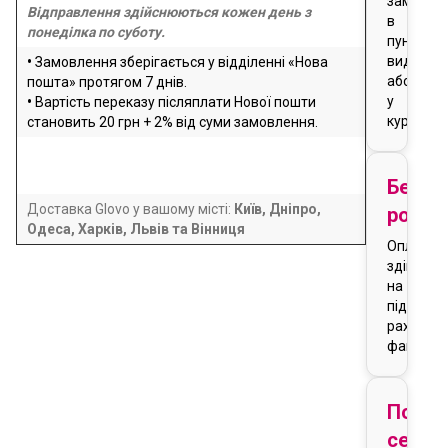
замовле
Відправлення здійснюються кожен день з
в
понеділка по суботу.
пункті
видачі
•
Замовлення зберігається у відділенні «Нова
або
пошта» протягом 7 днів.
у
•
Вартість переказу післяплати Нової пошти
кур'єра
становить 20 грн + 2% від суми замовлення.
Безго
Доставка Glovo у вашому місті:
Київ, Дніпро,
розра
Одеса, Харків, Львів та Вінниця
Оплата
здійснює
на
підставі
рахунку-
фактури
Подар
серти