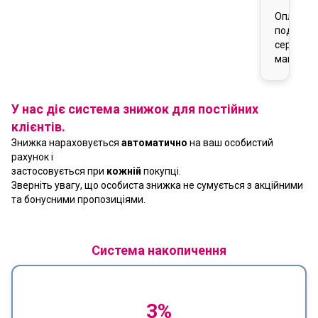
Оплата
подарун
сертифік
магазин
У нас діє система знижок для постійних
клієнтів.
Знижка нараховується
автоматично
на ваш особистий
рахунок і
застосовується при
кожній
покупці.
Зверніть увагу, що особиста знижка не сумується з акційними
та бонусними пропозиціями.
Система накопичення
3%