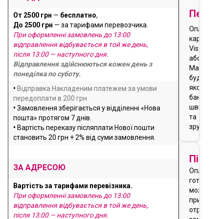
Перед
От 2500 грн
—
бесплатно
,
До 2500 грн
— за тарифами перевозчика.
Оплата
При оформленні замовлень до 13:00
карткою
відправлення відбувається в той же день,
Visa
після 13:00 — наступного дня.
або
Відправлення здійснюються кожен день з
Masterca
понеділка по суботу.
будь-
якого
•
Відправка Накладеним платежем за умови
банку
передоплати в 200 грн
швидко
•
Замовлення зберігається у відділенні «Нова
та
пошта» протягом 7 днів.
зручно
•
Вартість переказу післяплати Нової пошти
становить 20 грн + 2% від суми замовлення.
Після
ЗА АДРЕСОЮ
Оплата
готівкою
Вартість за тарифами перевізника.
можлива
При оформленні замовлень до 13:00
при
відправлення відбувається в той же день,
отриманн
після 13:00 — наступного дня.